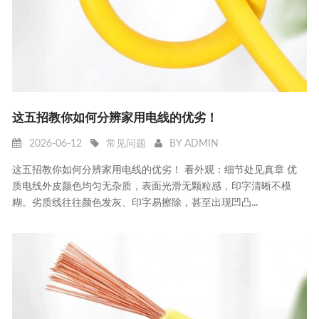
这五招教你如何分辨家用电线的优劣！
2026-06-12
常见问题
BY
ADMIN
这五招教你如何分辨家用电线的优劣！ 看外观：细节处见真章 优
质电线外皮颜色均匀无杂质，表面光滑无颗粒感，印字清晰不模
糊。劣质线往往颜色发灰、印字易擦除，甚至出现凹凸...