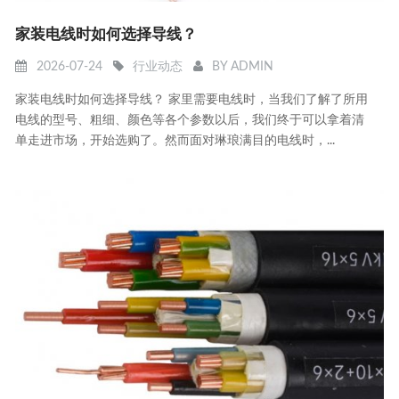
家装电线时如何选择导线？
2026-07-24
行业动态
BY
ADMIN
家装电线时如何选择导线？ 家里需要电线时，当我们了解了所用
电线的型号、粗细、颜色等各个参数以后，我们终于可以拿着清
单走进市场，开始选购了。然而面对琳琅满目的电线时，...