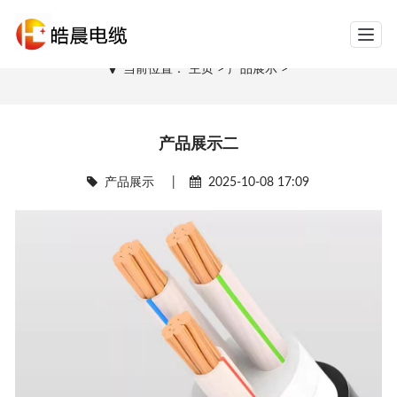
网站导航
产品展示
当前位置：
主页
>
产品展示
>
产品展示二
产品展示
|
2025-10-08 17:09