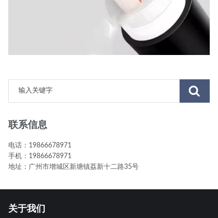
联系信息
电话：19866678971
手机：19866678971
地址：广州市增城区新塘镇荔新十二路35号
关于我们